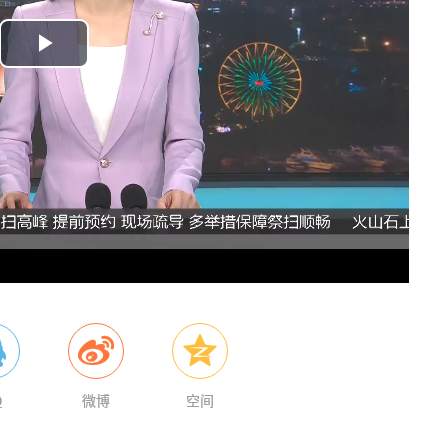
P
l
a
y
V
i
d
e
Q
微博
空间
o