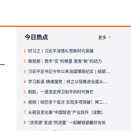
今日热点
更多
1
时习之丨习近平深情礼赞新时代英雄
2
微视频｜筑牢“实”的根基 激发“新”的动力
3
习近平总书记今年以来治国理政纪实丨砥砺初心使命 把党建设得更加坚强有力
4
学习新语·铸魂强党｜持之以恒推进全面从严治党
5
制胜，一道坚定捍卫和平的时代锋芒
6
视频丨经历多个首次 实现多项突破！神二十一乘组回家后首次公开亮相
7
从税目变化看“中国智造”产业跃升（读数）
8
“凉资源”变成“热流量” 一起解锁避暑好去处