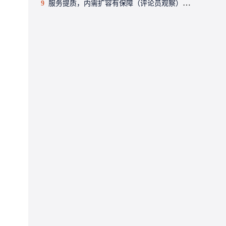
9
服务提质，内需扩容有保障（评论员观察）——2026中国经济年中观察③