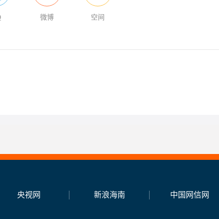
o
Q
微博
空间
央视网
新浪海南
中国网信网