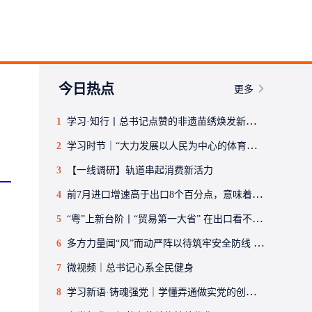
今日热点
更多
1
学习·知行丨总书记点赞的非遗苗绣焕发新生机
2
学习时节｜“大力发展以人民为中心的体育事业”
3
【一线调研】轨道串起消费新活力
4
前7月进口增速高于出口8个百分点，意味着什么（读者点题·共同关注）
5
“粤”上新台阶丨“贸易第一大省” 在出口看不见的“集装箱”？
6
多方力量闻“风”而动严阵以待筑牢安全防线 全力保障人民群众生命财产安全
7
微视频｜总书记心系全民健身
8
学习新语·铸魂强党｜学懂弄通做实党的创新理论