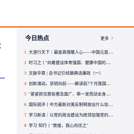
今日热点
更多
际
1
大道行天下｜最是真情暖人心——中国元首外交的世界情怀与大国气派
2
时习之丨“向着建设体育强国、健康中国的目标不断迈进”
3
文脉华章 | 总书记引经据典话廉政（一）
4
创新涌动，坚韧向前——解读前7个月我国外贸成绩单
5
“紧紧抓住那些惠及面广、牵一发而动全身的工作”——突出重点推进健康中国建设观察
6
国际锐评丨中方最新对美反制释放出什么信号？
7
学习新语｜以党的政治建设为统领加强党的各方面建设
8
学习·知行丨“敦煌，我心向往之”