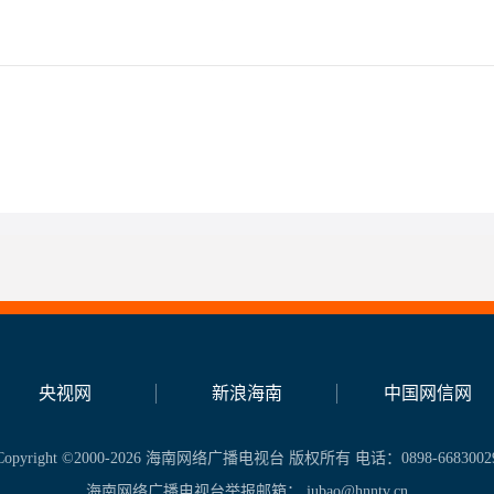
o
央视网
新浪海南
中国网信网
Copyright ©2000-2026 海南网络广播电视台 版权所有 电话：0898-6683002
海南网络广播电视台举报邮箱： jubao@hnntv.cn