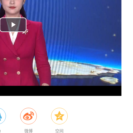
P
l
a
y
V
i
d
e
Q
微博
空间