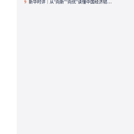
9
新华时评｜从“向新”“向优”读懂中国经济韧性活力