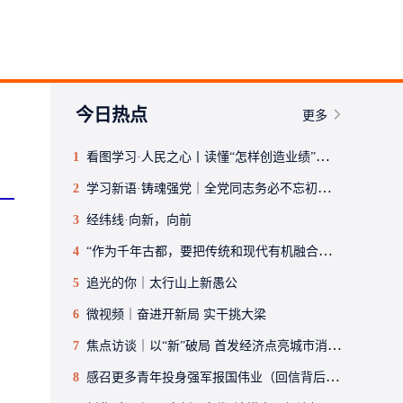
今日热点
更多
1
看图学习·人民之心丨读懂“怎样创造业绩”的实干路径
2
学习新语·铸魂强党｜全党同志务必不忘初心、牢记使命
3
经纬线·向新，向前
4
“作为千年古都，要把传统和现代有机融合在一起”
5
追光的你｜太行山上新愚公
6
微视频｜奋进开新局 实干挑大梁
7
焦点访谈｜以“新”破局 首发经济点亮城市消费活力
8
感召更多青年投身强军报国伟业（回信背后的故事·传承红色基因）