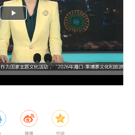
P
l
a
y
V
i
d
e
o
Q
微博
空间