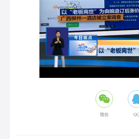
/
L
Mute
5
微信
Q