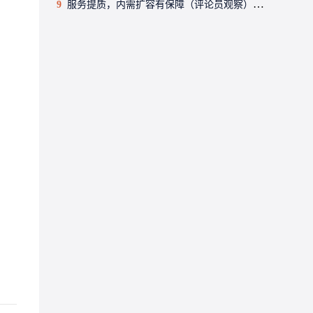
9
服务提质，内需扩容有保障（评论员观察）——2026中国经济年中观察③