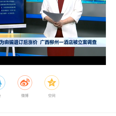
oaded
:
Playback
3.59%
Rate
Q
微博
空间