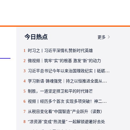
今日热点
更多
1
时习之丨习近平深情礼赞新时代英雄
2
微视频｜筑牢“实”的根基 激发“新”的动力
3
习近平总书记今年以来治国理政纪实丨砥砺初心使命 把党建设得更加坚强有力
4
学习新语·铸魂强党｜持之以恒推进全面从严治党
5
制胜，一道坚定捍卫和平的时代锋芒
6
视频丨经历多个首次 实现多项突破！神二十一乘组回家后首次公开亮相
7
从税目变化看“中国智造”产业跃升（读数）
8
“凉资源”变成“热流量” 一起解锁避暑好去处