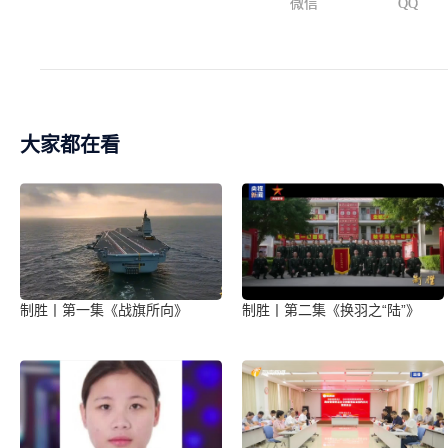
微信
QQ
大家都在看
制胜丨第一集《战旗所向》
制胜丨第二集《换羽之“陆”》