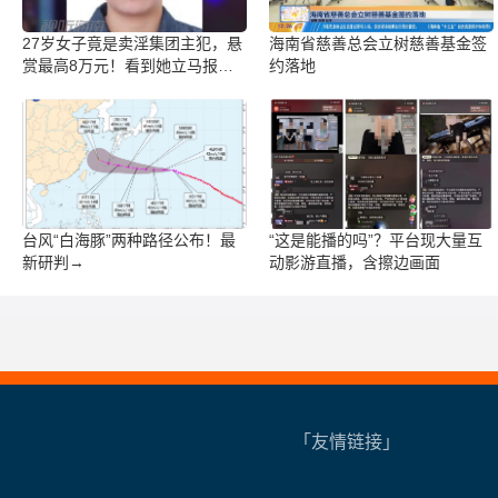
27岁女子竟是卖淫集团主犯，悬
海南省慈善总会立树慈善基金签
赏最高8万元！看到她立马报
约落地
警！
台风“白海豚”两种路径公布！最
“这是能播的吗”？平台现大量互
新研判→
动影游直播，含擦边画面
「友情链接」