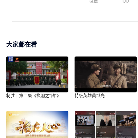
微信
QQ
大家都在看
制胜丨第二集《换羽之“陆”》
特级英雄黄继光