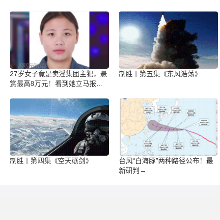
27岁女子竟是卖淫集团主犯，悬
制胜丨第五集《东风浩荡》
赏最高8万元！看到她立马报
警！
制胜丨第四集《空天砺剑》
台风“白海豚”两种路径公布！最
新研判→