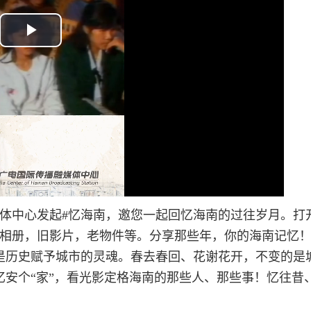
P
l
a
y
V
i
融媒体中心发起#忆海南，邀您一起回忆海南的过往岁月。打
d
旧相册，旧影片，老物件等。分享那些年，你的海南记忆
是历史赋予城市的灵魂。春去春回、花谢花开，不变的是
e
安个“家”，看光影定格海南的那些人、那些事！忆往昔
o