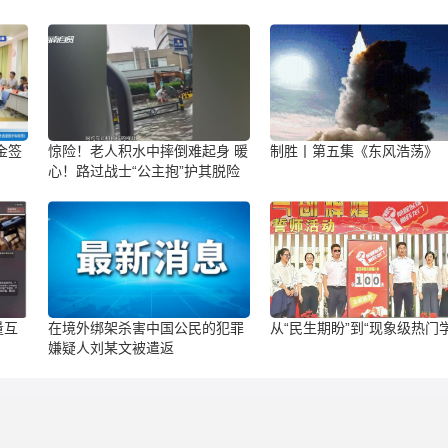
金签
惊险！老人积水中摔倒难起身 暖
制胜丨第五集《东风浩荡》
心！路过战士“公主抱”护其脱险
量互
在境外绑架杀害中国公民的犯罪
从“民生期盼”到“现象级热门
嫌疑人刘某文被遣返