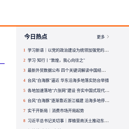
今日热点
更多
1
学习新语｜以党的政治建设为统领加强党的各方面建设
2
学习·知行丨“敦煌，我心向往之”
3
最新外贸数据公布 四个关键词解读中国经济韧性
4
台风“白海豚”逼近 华东沿海多地落实防台举措
5
各地加速落地“六张网”建设 夯实中国式现代化战略底座
6
台风“白海豚”逐渐靠近浙江福建 沿海多地停航停工应对防范
7
实干开新局｜消费市场开局起势
8
习近平总书记关切事｜厚植营商沃土推动东北全面振兴