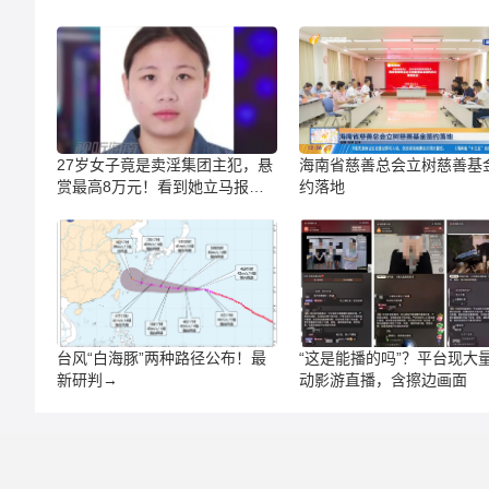
27岁女子竟是卖淫集团主犯，悬
海南省慈善总会立树慈善基
赏最高8万元！看到她立马报
约落地
警！
台风“白海豚”两种路径公布！最
“这是能播的吗”？平台现大
新研判→
动影游直播，含擦边画面