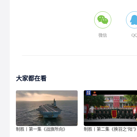
微信
Q
大家都在看
制胜丨第一集《战旗所向》
制胜丨第二集《换羽之“陆”