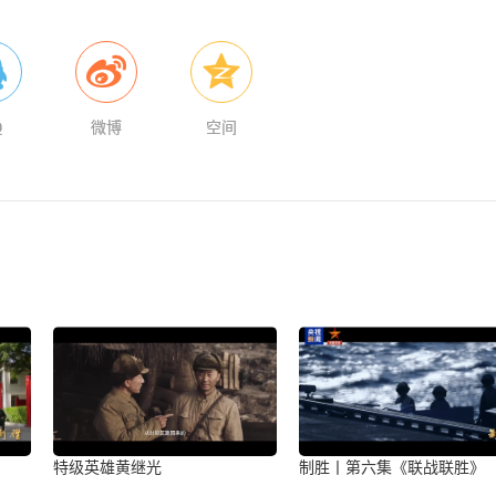
Q
微博
空间
》
特级英雄黄继光
制胜丨第六集《联战联胜》