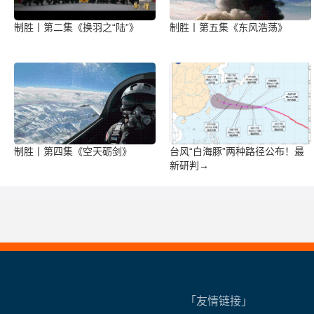
制胜丨第二集《换羽之“陆”》
制胜丨第五集《东风浩荡》
制胜丨第四集《空天砺剑》
台风“白海豚”两种路径公布！最
新研判→
「友情链接」