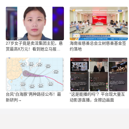
27岁女子竟是卖淫集团主犯，悬
海南省慈善总会立树慈善基金签
赏最高8万元！看到她立马报
约落地
警！
台风“白海豚”两种路径公布！最
“这是能播的吗”？平台现大量互
新研判→
动影游直播，含擦边画面