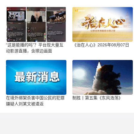
“这是能播的吗”？平台现大量互
《治在人心》2026年08月07日
动影游直播，含擦边画面
在境外绑架杀害中国公民的犯罪
制胜丨第五集《东风浩荡》
嫌疑人刘某文被遣返