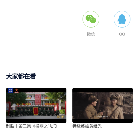
微信
QQ
大家都在看
制胜丨第二集《换羽之“陆”》
特级英雄黄继光