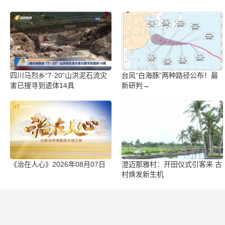
四川马烈乡“7·20”山洪泥石流灾
台风“白海豚”两种路径公布！最
害已搜寻到遗体14具
新研判→
《治在人心》2026年08月07日
澄迈那雅村：开田仪式引客来 古
村焕发新生机