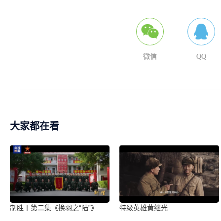
微信
QQ
大家都在看
制胜丨第二集《换羽之“陆”》
特级英雄黄继光