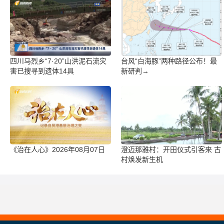
四川马烈乡“7·20”山洪泥石流灾
台风“白海豚”两种路径公布！最
害已搜寻到遗体14具
新研判→
《治在人心》2026年08月07日
澄迈那雅村：开田仪式引客来 古
村焕发新生机