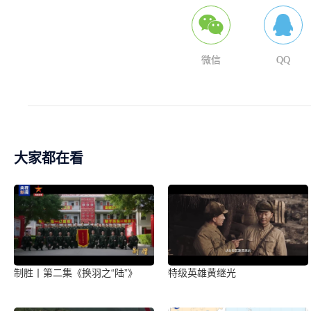
微信
QQ
大家都在看
制胜丨第二集《换羽之“陆”》
特级英雄黄继光