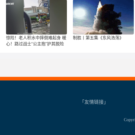
惊险！老人积水中摔倒难起身 暖
制胜丨第五集《东风浩荡》
心！路过战士“公主抱”护其脱险
「友情链接」
Copy