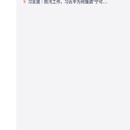
9
习言道｜防汛工作，习近平为何强调“宁可十防九空”？