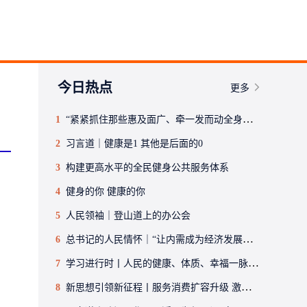
今日热点
更多
1
“紧紧抓住那些惠及面广、牵一发而动全身的工作”——突出重点推进健康中国建设观察
2
习言道｜健康是1 其他是后面的0
3
构建更高水平的全民健身公共服务体系
4
健身的你 健康的你
5
人民领袖｜登山道上的办公会
6
总书记的人民情怀｜“让内需成为经济发展的主动力”
7
学习进行时丨人民的健康、体质、幸福一脉相承
8
新思想引领新征程丨服务消费扩容升级 激发内需新活力