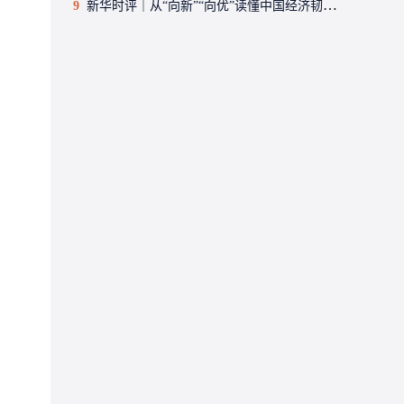
9
新华时评｜从“向新”“向优”读懂中国经济韧性活力