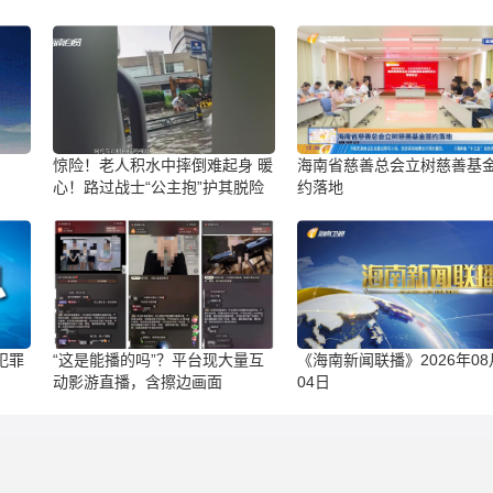
警！
惊险！老人积水中摔倒难起身 暖
海南省慈善总会立树慈善基
心！路过战士“公主抱”护其脱险
约落地
犯罪
“这是能播的吗”？平台现大量互
《海南新闻联播》2026年08
动影游直播，含擦边画面
04日