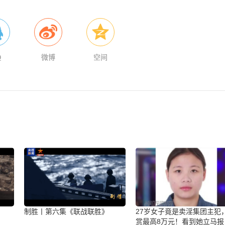
Q
微博
空间
制胜丨第六集《联战联胜》
27岁女子竟是卖淫集团主犯
赏最高8万元！看到她立马报