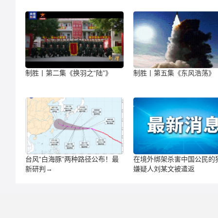
制胜丨第二集《换羽之“陆”》
制胜丨第五集《东风浩荡》
台风“白海豚”两种路径公布！最
在境外绑架杀害中国公民的
新研判→
嫌疑人刘某文被遣返