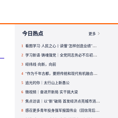
今日热点
更多
1
看图学习·人民之心丨读懂“怎样创造业绩”的实干路径
2
学习新语·铸魂强党｜全党同志务必不忘初心、牢记使命
3
经纬线·向新，向前
4
“作为千年古都，要把传统和现代有机融合在一起”
5
追光的你｜太行山上新愚公
6
微视频｜奋进开新局 实干挑大梁
7
焦点访谈｜以“新”破局 首发经济点亮城市消费活力
8
感召更多青年投身强军报国伟业（回信背后的故事·传承红色基因）