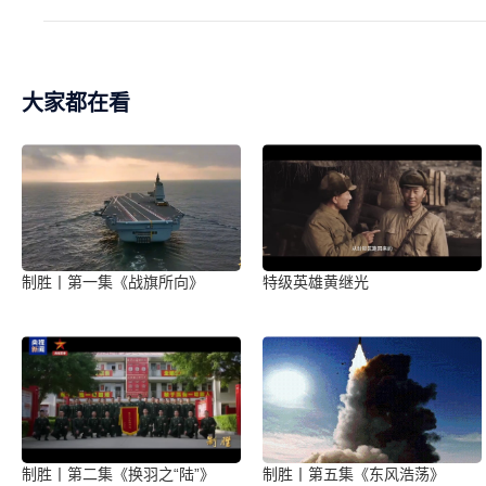
大家都在看
制胜丨第一集《战旗所向》
特级英雄黄继光
制胜丨第二集《换羽之“陆”》
制胜丨第五集《东风浩荡》