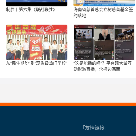
制胜丨第六集《联战联胜》
海南省慈善总会立树慈善基金签
约落地
从“民生期盼”到“现象级热门学校”
“这是能播的吗”？平台现大量互
动影游直播，含擦边画面
「友情链接」