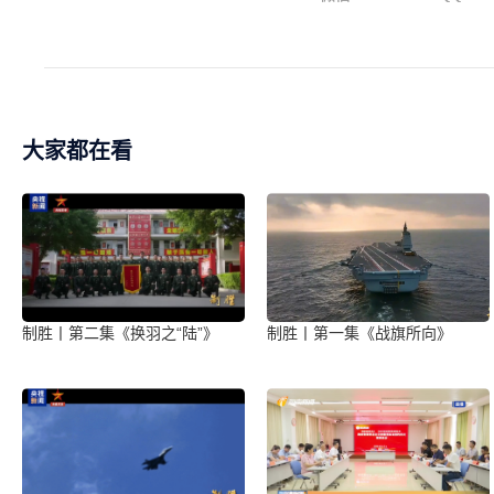
大家都在看
制胜丨第二集《换羽之“陆”》
制胜丨第一集《战旗所向》