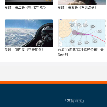
制胜丨第二集《换羽之“陆”》
制胜丨第五集《东风浩荡》
制胜丨第四集《空天砺剑》
台风“白海豚”两种路径公布！最
新研判→
「友情链接」