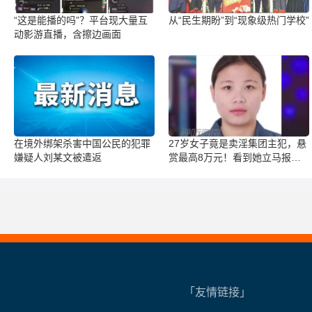
“这是能播的吗”？平台现大量互
从“民生期盼”到“现象级热门学校”
动影游直播，含擦边画面
在境外绑架杀害中国公民的犯罪
27岁女子竟是卖淫集团主犯，悬
嫌疑人刘某文被遣返
赏最高8万元！看到她立马报
警！
「友情链接」