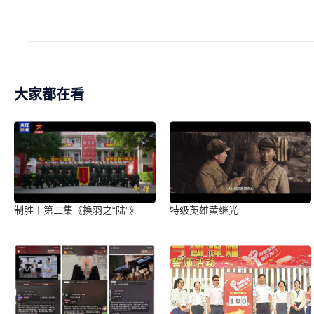
大家都在看
制胜丨第二集《换羽之“陆”》
特级英雄黄继光