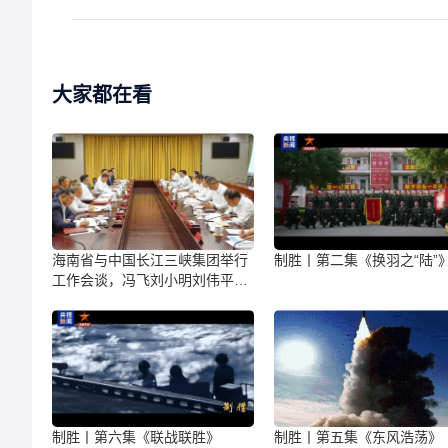
大家都在看
海南省与中国长江三峡集团举行
制胜丨第二集《换羽之“陆”
工作会谈，冯飞刘小明刘伟平李
富民参加
制胜丨第六集《联战联胜》
制胜丨第五集《东风浩荡》