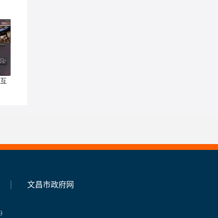
量互
文昌市政府网
9