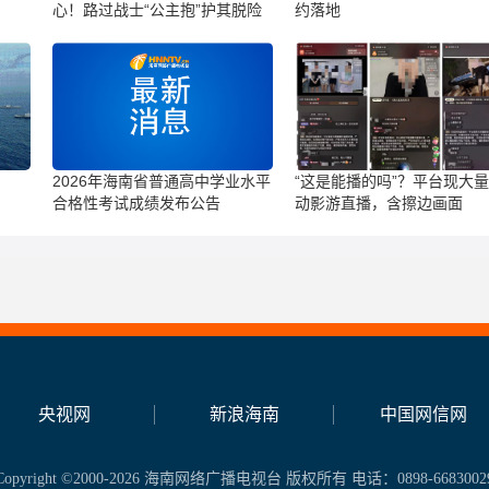
心！路过战士“公主抱”护其脱险
约落地
2026年海南省普通高中学业水平
“这是能播的吗”？平台现大
合格性考试成绩发布公告
动影游直播，含擦边画面
央视网
新浪海南
中国网信网
Copyright ©2000-2026 海南网络广播电视台 版权所有 电话：0898-6683002