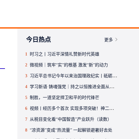
今日热点
更多
1
时习之丨习近平深情礼赞新时代英雄
2
微视频｜筑牢“实”的根基 激发“新”的动力
3
习近平总书记今年以来治国理政纪实丨砥砺初心使命 把党建设得更加坚强有力
4
学习新语·铸魂强党｜持之以恒推进全面从严治党
5
制胜，一道坚定捍卫和平的时代锋芒
6
视频丨经历多个首次 实现多项突破！神二十一乘组回家后首次公开亮相
7
从税目变化看“中国智造”产业跃升（读数）
8
“凉资源”变成“热流量” 一起解锁避暑好去处