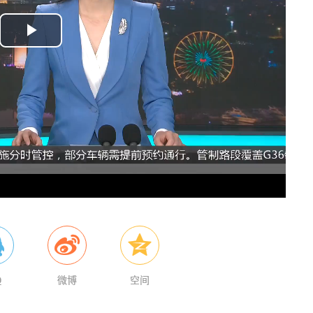
P
l
a
y
V
i
d
e
Q
微博
空间
o