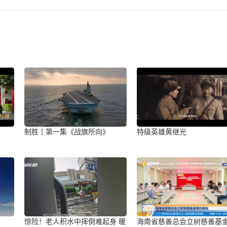
》
制胜丨第一集《战旗所向》
特级英雄黄继光
惊险！老人积水中摔倒难起身 暖
海南省慈善总会立树慈善基