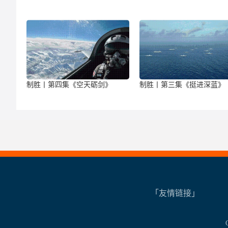
制胜丨第四集《空天砺剑》
制胜丨第三集《挺进深蓝》
「友情链接」