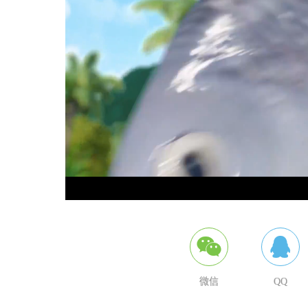
/
Loaded
:
Mute
0.31%
微信
QQ