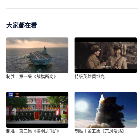
大家都在看
制胜丨第一集《战旗所向》
特级英雄黄继光
制胜丨第二集《换羽之“陆”》
制胜丨第五集《东风浩荡》