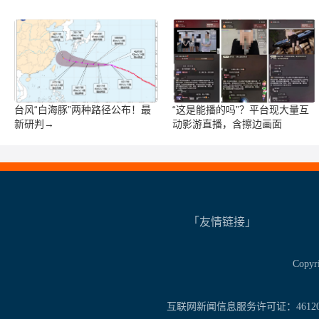
台风“白海豚”两种路径公布！最
“这是能播的吗”？平台现大量互
新研判→
动影游直播，含擦边画面
「友情链接」
Copy
互联网新闻信息服务许可证：461201