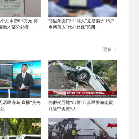
个月水费6.6万元 待
邻里亲友口中“能人”竟是骗子 18户
催缴才部分补缴
乡亲落入“代办社保”陷阱
更多
无居民海岛 直播“荒岛
休假变异地“出警”江苏民警海南蜜
查处
月途中勇救5人