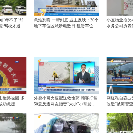
知“考不了”却
急难愁盼 一帮到底 业主反映：30个
小区物业拖欠4
入后驾校才退全
地下车位区域断电数日 租赁车位住
水务公司拆表
户需“摸黑”通行 双方僵持：新物业
要求每个车位管理费涨20元 业主坚
持按原协议标准
山迷路被困 多
外卖小哥火速配送救命药 顾客打赏
网红私自霸占
成功救援
50云反遭网友指责“太少”小哥发声
改造”被海警
力挺