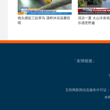
镜头捕捉三趾翠鸟 溪畔沐浴温馨投
清凉一夏 火山冷泉戏
喂
乐感受野趣
「友情链接」
互联网新闻信息服务许可证：461
本网