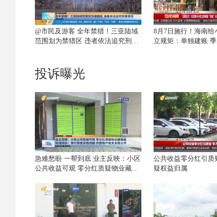
@市民及游客 全年禁猎！三亚陆域
8月7日施行！海南
范围划为禁猎区 违者依法追究刑事
立规矩：单独建账 季
责任
有
投诉曝光
急难愁盼 一帮到底 业主反映：小区
公共收益零分红引质
公共收益可观 零分红质疑物业藏猫
疑权益归属
腻 街道回应：审计核查没有问题 共
管账户收支全程公开