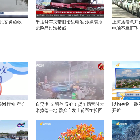
村民奋勇施救
半挂货车夹带旧铅酸电池 涉嫌瞒报
上班族着急开
危险品过海被截
电脑不翼而飞
美滩行动 守护
自贸港·文明范 暖心！货车拐弯时大
以物换物！跳
米掉落一地 群众自发上前帮忙捡回
开摊