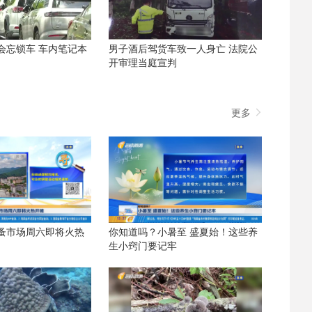
会忘锁车 车内笔记本
男子酒后驾货车致一人身亡 法院公
开审理当庭宣判
更多
蚤市场周六即将火热
你知道吗？小暑至 盛夏始！这些养
生小窍门要记牢