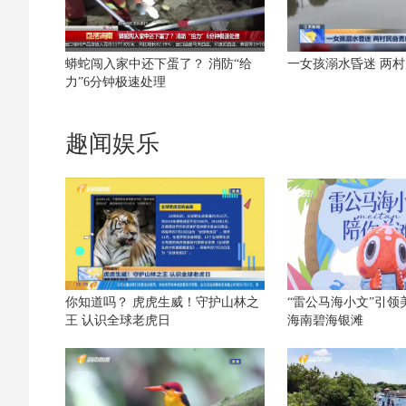
蟒蛇闯入家中还下蛋了？ 消防“给
一女孩溺水昏迷 两
力”6分钟极速处理
趣闻娱乐
你知道吗？ 虎虎生威！守护山林之
“雷公马海小文”引领
王 认识全球老虎日
海南碧海银滩