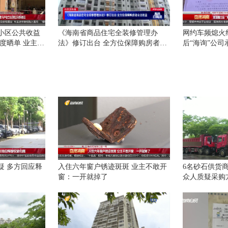
给小区公共收益
《海南省商品住宅全装修管理办
网约车频熄火
度晒单 业主共
法》修订出台 全方位保障购房者合
后“海询”公司
法权益
退款并承诺整
疑 多方回应释
入住六年窗户锈迹斑斑 业主不敢开
6名砂石供货商
窗：一开就掉了
众人质疑采购