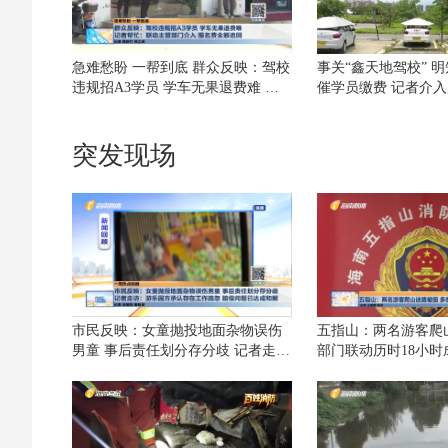
急难愁盼 一帮到底 群众反映：驾校
事关“鑫天地驾校” 明
违规招A3学员 学车无果退费难 记
催学员缴费 记者介
者帮忙：联动主管部门介入 报名费
款
全额追回
突发现场
市民反映：女童抛投地面杂物误伤
五指山：两名游客爬
男童 事后责任划分存分歧 记者走
部门联动历时18小时
访：游乐园方承认存在工作疏忽 赔
偿问题已达成和解