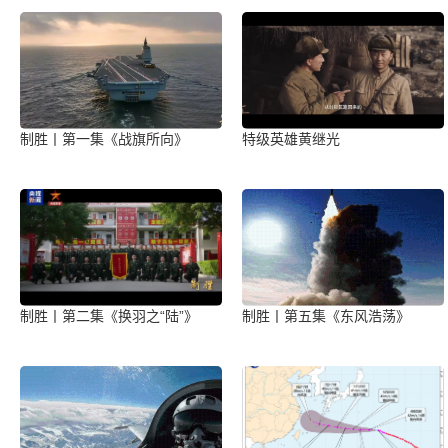
制胜丨第一集《战旗所向》
特级英雄黄继光
制胜丨第二集《换羽之“陆”》
制胜丨第五集《东风浩荡》