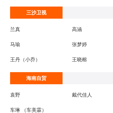
三沙卫视
兰真
高涵
马瑜
张梦婷
王丹（小乔）
王晓榕
海南自贸
袁野
戴代佳人
车琳 （车美霖）