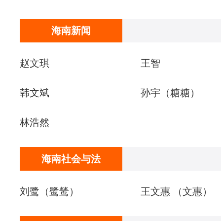
海南新闻
赵文琪
王智
韩文斌
孙宇​（糖糖）
林浩然
海南社会与法
刘鹭（鹭鸶）
王文惠 （文惠）