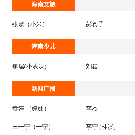
海南文旅
张璨（小米）
彭真子
海南少儿
焦瑞(小表妹)
刘鑫
新闻广播
黄婷 （婷妹）
李杰
王一宁（一宁）
李宁 (林溪)