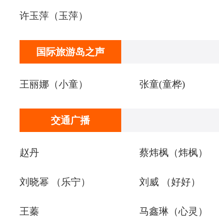
许玉萍（玉萍）
国际旅游岛之声
王丽娜（小童）
张童(童桦)
交通广播
赵丹
蔡炜枫（炜枫）
刘晓幂 （乐宁）
刘威 （好好）
王蓁
​马鑫琳（心灵）