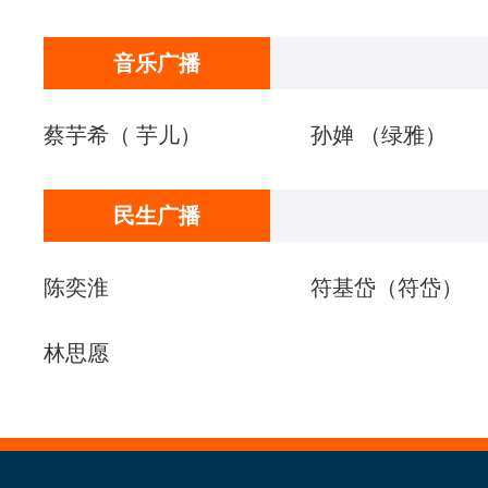
音乐广播
蔡芋希（ 芋儿）
孙婵 （绿雅）
民生广播
陈奕淮
符基岱（符岱）
林思愿