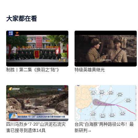
大家都在看
制胜丨第二集《换羽之“陆”》
特级英雄黄继光
四川马烈乡“7·20”山洪泥石流灾
台风“白海豚”两种路径公布！最
害已搜寻到遗体14具
新研判→