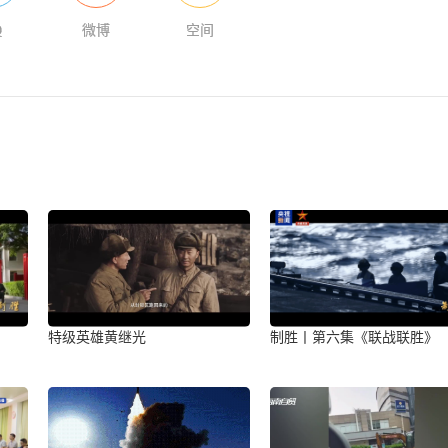
Q
微博
空间
》
特级英雄黄继光
制胜丨第六集《联战联胜》