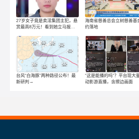
27岁女子竟是卖淫集团主犯，悬
海南省慈善总会立树慈善基
赏最高8万元！看到她立马报
约落地
警！
台风“白海豚”两种路径公布！最
“这是能播的吗”？平台现大
新研判→
动影游直播，含擦边画面