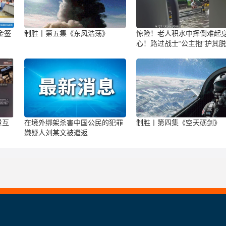
金签
制胜丨第五集《东风浩荡》
惊险！老人积水中摔倒难起身
心！路过战士“公主抱”护其
量互
在境外绑架杀害中国公民的犯罪
制胜丨第四集《空天砺剑》
嫌疑人刘某文被遣返