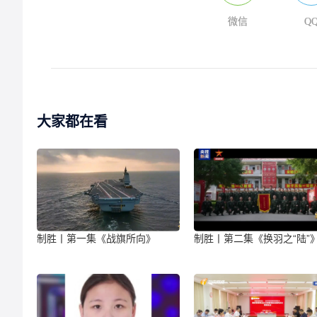
微信
Q
大家都在看
制胜丨第一集《战旗所向》
制胜丨第二集《换羽之“陆”