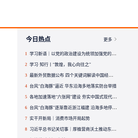
今日热点
更多
1
学习新语｜以党的政治建设为统领加强党的各方面建设
2
学习·知行丨“敦煌，我心向往之”
3
最新外贸数据公布 四个关键词解读中国经济韧性
4
台风“白海豚”逼近 华东沿海多地落实防台举措
5
各地加速落地“六张网”建设 夯实中国式现代化战略底座
6
台风“白海豚”逐渐靠近浙江福建 沿海多地停航停工应对防范
7
实干开新局｜消费市场开局起势
8
习近平总书记关切事｜厚植营商沃土推动东北全面振兴